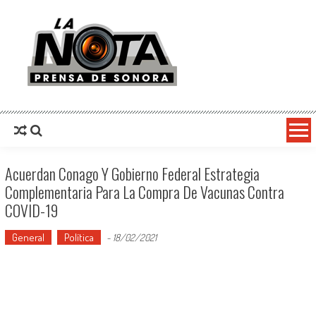
La Nota Prensa De Sonora
Noticias del día
Acuerdan Conago Y Gobierno Federal Estrategia
Complementaria Para La Compra De Vacunas Contra
COVID-19
General
Política
-
18/02/2021