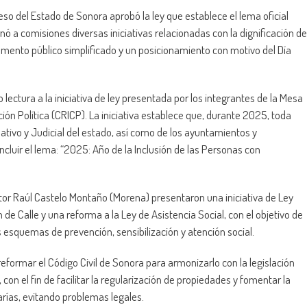
so del Estado de Sonora aprobó la ley que establece el lema oficial
ó a comisiones diversas iniciativas relacionadas con la dignificación de
tamento público simplificado y un posicionamiento con motivo del Día
 lectura a la iniciativa de ley presentada por los integrantes de la Mesa
ión Política (CRICP). La iniciativa establece que, durante 2025, toda
lativo y Judicial del estado, así como de los ayuntamientos y
uir el lema: “2025: Año de la Inclusión de las Personas con
tor Raúl Castelo Montaño (Morena) presentaron una iniciativa de Ley
de Calle y una reforma a la Ley de Asistencia Social, con el objetivo de
s esquemas de prevención, sensibilización y atención social.
formar el Código Civil de Sonora para armonizarlo con la legislación
con el fin de facilitar la regularización de propiedades y fomentar la
arías, evitando problemas legales.