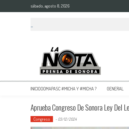
sábado, agosto 8, 2026
La Nota Prensa De Sonora
Noticias del día
INICIOOOMAPASC #MICHA Y #MICHA ?
GENERAL
Aprueba Congreso De Sonora Ley Del L
Congreso
-
03/12/2024