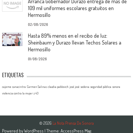
Arranca Gobernador Durazo entrega de más de
109 mil uniformes escolares gratuitos en
Hermosillo
02/08/2026
Hasta 89% menos en el recibo de luz:
Sheinbaum y Durazo llevan Techos Solares a
Hermosillo
01/08/2026
ETIQUETAS
cajeme
canacintra
Carmen Salinas
claudia pablovich
josé josé
sedena
seguridad pública
sonora
violencia contra la mujer
z 43
© 2026
La Nota Prensa De Sonora
Powered by
WordPress
| Theme:
AccessPress Mag