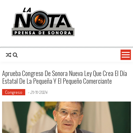
La Nota Prensa De Sonora
Noticias del día
Aprueba Congreso De Sonora Nueva Ley Que Crea El Día
Estatal De La Pequeña Y El Pequeño Comerciante
Congreso
-
21/11/2024