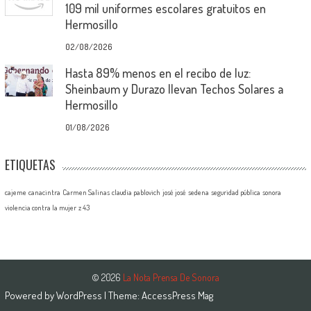
109 mil uniformes escolares gratuitos en
Hermosillo
02/08/2026
Hasta 89% menos en el recibo de luz:
Sheinbaum y Durazo llevan Techos Solares a
Hermosillo
01/08/2026
ETIQUETAS
cajeme
canacintra
Carmen Salinas
claudia pablovich
josé josé
sedena
seguridad pública
sonora
violencia contra la mujer
z 43
© 2026
La Nota Prensa De Sonora
Powered by
WordPress
| Theme:
AccessPress Mag