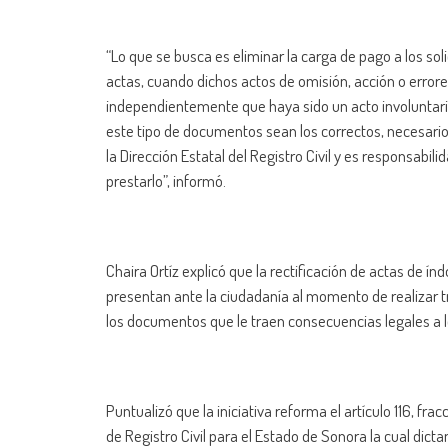
“Lo que se busca es eliminar la carga de pago a los soli
actas, cuando dichos actos de omisión, acción o errores s
independientemente que haya sido un acto involuntario
este tipo de documentos sean los correctos, necesario
la Dirección Estatal del Registro Civil y es responsabi
prestarlo”, informó.
Chaira Ortíz explicó que la rectificación de actas de í
presentan ante la ciudadanía al momento de realizar t
los documentos que le traen consecuencias legales a 
Puntualizó que la iniciativa reforma el artículo 116, fracc
de Registro Civil para el Estado de Sonora la cual dicta