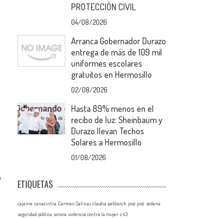
PROTECCIÓN CIVIL
04/08/2026
Arranca Gobernador Durazo
entrega de más de 109 mil
uniformes escolares
gratuitos en Hermosillo
02/08/2026
Hasta 89% menos en el
recibo de luz: Sheinbaum y
Durazo llevan Techos
Solares a Hermosillo
01/08/2026
n
ETIQUETAS
cajeme
canacintra
Carmen Salinas
claudia pablovich
josé josé
sedena
seguridad pública
sonora
violencia contra la mujer
z 43