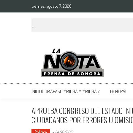
viernes, agosto 7, 2026
La Nota Prensa De Sonora
Noticias del día
INICIOOOMAPASC #MICHA Y #MICHA ?
GENERAL
APRUEBA CONGRESO DEL ESTADO INIC
CIUDADANOS POR ERRORES U OMISIO
Política
-
24/10/2019