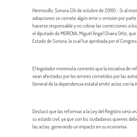
Hermosillo, Sonora (24 de octubre de 2019).- Si al mo
adopciones se comete algún error u omisión por parte de
hacerse responsable y no cobrar las correcciones a los 
el diputado de MORENA, Miguel Ángel Chaira Ortíz, que r
Estado de Sonora, la cual fue aprobada por el Congres
El legislador morenista comentó que la iniciativa de 
vean afectados por los errores cometidos por las autori
General de la dependencia estatal emitir actas con la i
Destacó que las reformas a la Ley del Registro será una 
su estado civil, ya que son los ciudadanos quienes de
las actas, generando un impacto en su economía.