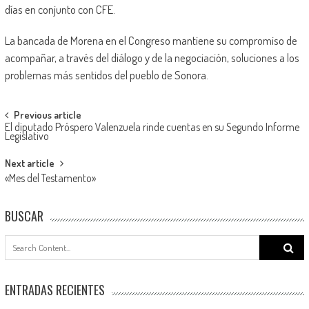
días en conjunto con CFE.
La bancada de Morena en el Congreso mantiene su compromiso de
acompañar, a través del diálogo y de la negociación, soluciones a los
problemas más sentidos del pueblo de Sonora.
Post
Previous article
El diputado Próspero Valenzuela rinde cuentas en su Segundo Informe
navigation
Legislativo
Next article
«Mes del Testamento»
BUSCAR
Search
for:
ENTRADAS RECIENTES