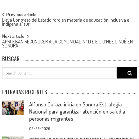
Post
Previous article
Lleva Congreso del Estado foro en materia de educación inclusiva e
navigation
indígena al sur
Next article
APRUEBAN RECONOCER A LA COMUNIDAD N ‘ D E E O D’NEE O NDÉ EN
SONORA.
BUSCAR
Search
for:
ENTRADAS RECIENTES
Alfonso Durazo inicia en Sonora Estrategia
Nacional para garantizar atención en salud a
personas migrantes
06/08/2026