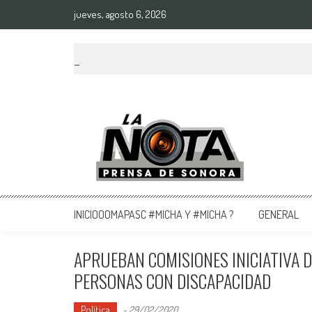
jueves, agosto 6, 2026
La Nota Prensa De Sonora
Noticias del día
INICIOOOMAPASC #MICHA Y #MICHA ?
GENERAL
APRUEBAN COMISIONES INICIATIVA D
PERSONAS CON DISCAPACIDAD
Política
-
29/02/2020