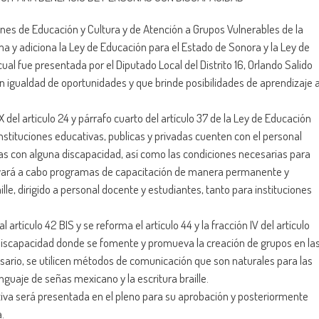
iones de Educación y Cultura y de Atención a Grupos Vulnerables de la
ma y adiciona la Ley de Educación para el Estado de Sonora y la Ley de
ual fue presentada por el Diputado Local del Distrito 16, Orlando Salido
on igualdad de oportunidades y que brinde posibilidades de aprendizaje 
 del articulo 24 y párrafo cuarto del artículo 37 de la Ley de Educación
nstituciones educativas, publicas y privadas cuenten con el personal
as con alguna discapacidad, así como las condiciones necesarias para
llevará a cabo programas de capacitación de manera permanente y
lle, dirigido a personal docente y estudiantes, tanto para instituciones
l artículo 42 BIS y se reforma el artículo 44 y la fracción IV del artículo
 Discapacidad donde se fomente y promueva la creación de grupos en la
esario, se utilicen métodos de comunicación que son naturales para las
nguaje de señas mexicano y la escritura braille.
tiva será presentada en el pleno para su aprobación y posteriormente
.