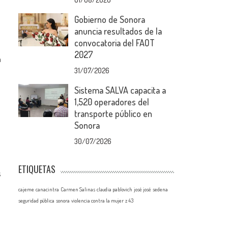
Gobierno de Sonora
anuncia resultados de la
convocatoria del FAOT
2027
a
31/07/2026
Sistema SALVA capacita a
1,520 operadores del
transporte público en
Sonora
30/07/2026
ETIQUETAS
s
cajeme
canacintra
Carmen Salinas
claudia pablovich
josé josé
sedena
seguridad pública
sonora
violencia contra la mujer
z 43