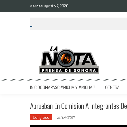
viernes, agosto 7, 2026
La Nota Prensa De Sonora
Noticias del día
INICIOOOMAPASC #MICHA Y #MICHA ?
GENERAL
Aprueban En Comisión A Integrantes D
Congreso
-
21/04/2021