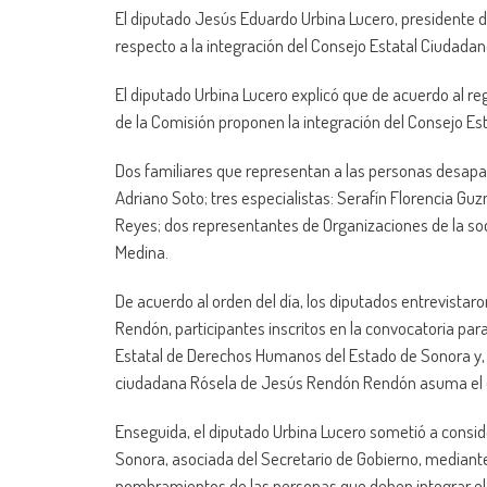
El diputado Jesús Eduardo Urbina Lucero, presidente d
respecto a la integración del Consejo Estatal Ciudad
El diputado Urbina Lucero explicó que de acuerdo al regi
de la Comisión proponen la integración del Consejo Es
Dos familiares que representan a las personas desapar
Adriano Soto; tres especialistas: Serafín Florencia Gu
Reyes; dos representantes de Organizaciones de la soci
Medina.
De acuerdo al orden del día, los diputados entrevista
Rendón, participantes inscritos en la convocatoria p
Estatal de Derechos Humanos del Estado de Sonora y, lu
ciudadana Rósela de Jesús Rendón Rendón asuma el c
Enseguida, el diputado Urbina Lucero sometió a consid
Sonora, asociada del Secretario de Gobierno, mediante 
nombramientos de las personas que deben integrar el