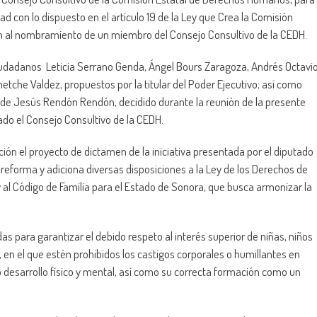
 con lo dispuesto en el artículo 19 de la Ley que Crea la Comisión
 al nombramiento de un miembro del Consejo Consultivo de la CEDH.
ciudadanos Leticia Serrano Genda, Ángel Bours Zaragoza, Andrés Octavi
etche Valdez, propuestos por la titular del Poder Ejecutivo; así como
de Jesús Rendón Rendón, decidido durante la reunión de la presente
do el Consejo Consultivo de la CEDH.
ción el proyecto de dictamen de la iniciativa presentada por el diputado
reforma y adiciona diversas disposiciones a la Ley de los Derechos de
 al Código de Familia para el Estado de Sonora, que busca armonizar la
as para garantizar el debido respeto al interés superior de niñas, niños
, en el que estén prohibidos los castigos corporales o humillantes en
o desarrollo físico y mental, así como su correcta formación como un