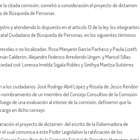
e la citada comisión, sometió a consideración el proyecto de dictamen
ano de Búsqueda de Personas.
stro y atendiendo lo dispuesto en el artículo 13 de la ley, los integrantes
tatal Ciudadano de Búsqueda de Personas, en los siguientes términos:
ecidas o no localizadas: Rosa Manjanin García Pacheco y Paula Lizeth
zmán Calderón, Alejandro Federico Arredondo Ungen, y Marisol Sillas
edad civil: Lorenza Imelda Sigala Robles y Sinthya Maritza Gutiérrez
ron a los ciudadanos José Rodrigo Abril López y Rósela de Jesús Rendón
ara nombramiento de un miembro del Consejo Consultivo de la Comisión
ego de una evaluación al interior de la comisión, definieron que la
argo en dicho consejo.
eración el proyecto de dictamen del escrito de la Gobernadora de
el cual comunica a este Poder Legislativo la ratificación de los
 Consejo Consultivo de la Comisión Estatal de Derechos Humanos, para