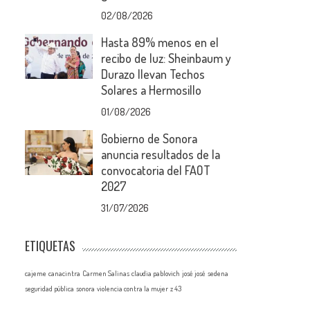
02/08/2026
Hasta 89% menos en el
recibo de luz: Sheinbaum y
Durazo llevan Techos
Solares a Hermosillo
01/08/2026
Gobierno de Sonora
anuncia resultados de la
convocatoria del FAOT
2027
31/07/2026
ETIQUETAS
cajeme
canacintra
Carmen Salinas
claudia pablovich
josé josé
sedena
seguridad pública
sonora
violencia contra la mujer
z 43