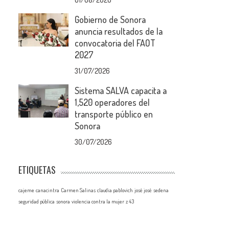
Gobierno de Sonora
anuncia resultados de la
convocatoria del FAOT
2027
31/07/2026
Sistema SALVA capacita a
1,520 operadores del
transporte público en
Sonora
30/07/2026
ETIQUETAS
cajeme
canacintra
Carmen Salinas
claudia pablovich
josé josé
sedena
seguridad pública
sonora
violencia contra la mujer
z 43