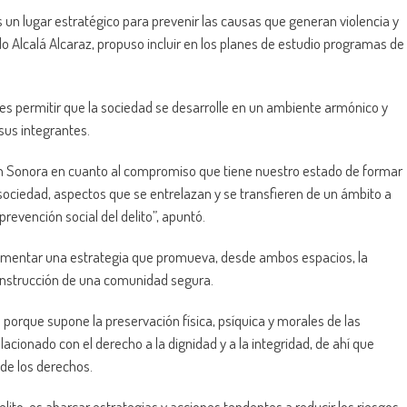
 un lugar estratégico para prevenir las causas que generan violencia y
do Alcalá Alcaraz, propuso incluir en los planes de estudio programas de
o, es permitir que la sociedad se desarrolle en un ambiente armónico y
sus integrantes.
n en Sonora en cuanto al compromiso que tiene nuestro estado de formar
la sociedad, aspectos que se entrelazan y se transfieren de un ámbito a
prevención social del delito”, apuntó.
plementar una estrategia que promueva, desde ambos espacios, la
onstrucción de una comunidad segura.
orque supone la preservación física, psíquica y morales de las
lacionado con el derecho a la dignidad y a la integridad, de ahí que
 de los derechos.
lito, es abarcar estrategias y acciones tendentes a reducir los riesgos