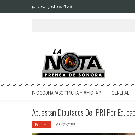
jueves, agosto 6, 2026
La Nota Prensa De Sonora
Noticias del día
INICIOOOMAPASC #MICHA Y #MICHA ?
GENERAL
Apuestan Diputados Del PRI Por Educac
Política
-
03/10/2019