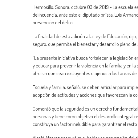
Hermosillo, Sonora, octubre 03 de 2019.- La escuela es
delincuencia, ante esto el diputado priista, Luis Arman
prevención del delito.
La finalidad de esta adición a la Ley de Educación, dij
seguro, que permita el bienestar y desarrollo pleno de 
“La presente iniciativa busca fortalecer la legislació
y educar para prevenir la violencia en la familia y en 
otro sin que sean excluyentes o ajenos a las tareas de 
Escuela y familia, señaló, se deben articular para im
adopción de actitudes y acciones que favorezcan la c
Comentó que la seguridad es un derecho fundamental p
personas y tiene como objetivo el desarrollo integral re
constituya un factor ineludible para garantizar el resto
Alcalá Alcaraz aseguró que, hablar de prevención del de