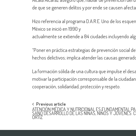
de que se generen delitos y por ende se causen afecta
Hizo referencia al programa D.A.R.E. Uno de los esquem
México se inició en 1990 y
actualmente se extiende a 84 ciudades incluyendo al
“Poner en práctica estrategias de prevención social del 
hechos delictivos; implica atender las causas generador
La formación sólida de una cultura que impulse el desar
motivar la participación corresponsable de la ciudadan
cooperación, solidaridad, protección y respeto.
Post
Previous article
ATENCIÓN MÉDICA Y NUTRICIONAL ES FUNDAMENTAL PA
SANO DESARROLLO DE LAS NIÑAS, NIÑOS Y JÓVENES: 
navigation
ORTÍZ