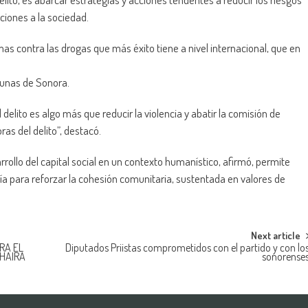
ciones a la sociedad.
as contra las drogas que más éxito tiene a nivel internacional, que en
gunas de Sonora.
delito es algo más que reducir la violencia y abatir la comisión de
as del delito”, destacó.
rollo del capital social en un contexto humanístico, afirmó, permite
ía para reforzar la cohesión comunitaria, sustentada en valores de
Next article
RA EL
Diputados Priistas comprometidos con el partido y con lo
CHAIRA
sonorense