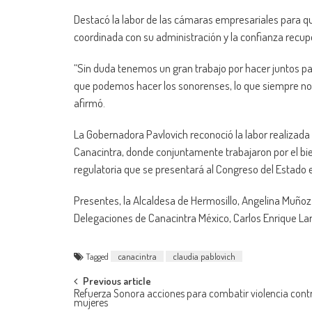
Destacó la labor de las cámaras empresariales para 
coordinada con su administración y la confianza recup
“Sin duda tenemos un gran trabajo por hacer juntos p
que podemos hacer los sonorenses, lo que siempre nos
afirmó.
La Gobernadora Pavlovich reconoció la labor realizada
Canacintra, donde conjuntamente trabajaron por el bie
regulatoria que se presentará al Congreso del Estado 
Presentes, la Alcaldesa de Hermosillo, Angelina Muñoz
Delegaciones de Canacintra México, Carlos Enrique La
Tagged
canacintra
claudia pablovich
Post
Previous article
Refuerza Sonora acciones para combatir violencia contr
mujeres