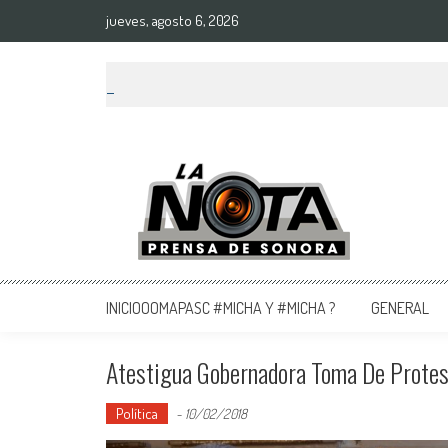
jueves, agosto 6, 2026
La Nota Prensa De Sonora
Noticias del día
INICIOOOMAPASC #MICHA Y #MICHA ?
GENERAL
Atestigua Gobernadora Toma De Protes
Política
-
10/02/2018