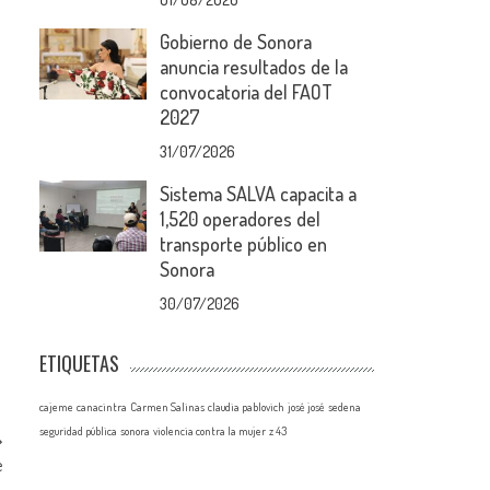
Gobierno de Sonora
anuncia resultados de la
convocatoria del FAOT
2027
31/07/2026
Sistema SALVA capacita a
1,520 operadores del
a
transporte público en
Sonora
30/07/2026
ETIQUETAS
cajeme
canacintra
Carmen Salinas
claudia pablovich
josé josé
sedena
seguridad pública
sonora
violencia contra la mujer
z 43
e