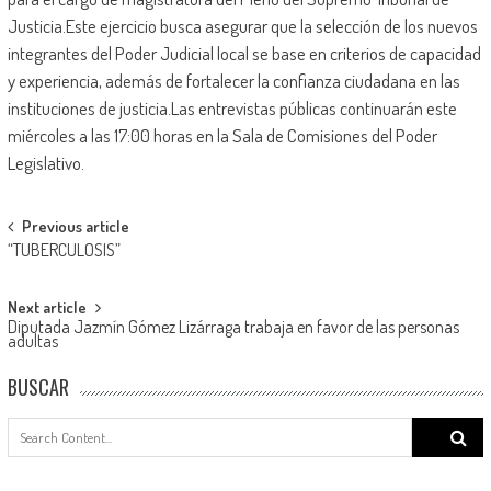
Justicia.Este ejercicio busca asegurar que la selección de los nuevos
integrantes del Poder Judicial local se base en criterios de capacidad
y experiencia, además de fortalecer la confianza ciudadana en las
instituciones de justicia.Las entrevistas públicas continuarán este
miércoles a las 17:00 horas en la Sala de Comisiones del Poder
Legislativo.
Post
Previous article
“TUBERCULOSIS”
navigation
Next article
Diputada Jazmín Gómez Lizárraga trabaja en favor de las personas
adultas
BUSCAR
Search
for: