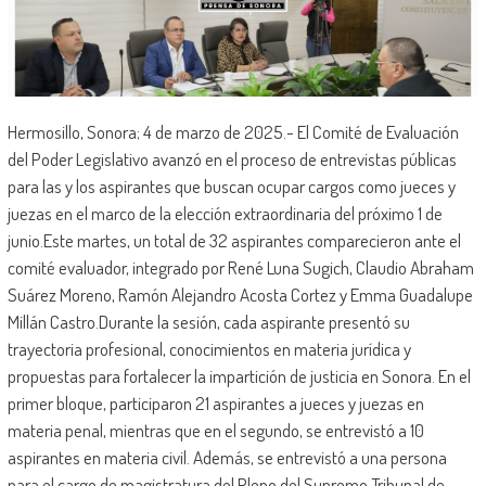
Hermosillo, Sonora; 4 de marzo de 2025.- El Comité de Evaluación
del Poder Legislativo avanzó en el proceso de entrevistas públicas
para las y los aspirantes que buscan ocupar cargos como jueces y
juezas en el marco de la elección extraordinaria del próximo 1 de
junio.Este martes, un total de 32 aspirantes comparecieron ante el
comité evaluador, integrado por René Luna Sugich, Claudio Abraham
Suárez Moreno, Ramón Alejandro Acosta Cortez y Emma Guadalupe
Millán Castro.Durante la sesión, cada aspirante presentó su
trayectoria profesional, conocimientos en materia jurídica y
propuestas para fortalecer la impartición de justicia en Sonora. En el
primer bloque, participaron 21 aspirantes a jueces y juezas en
materia penal, mientras que en el segundo, se entrevistó a 10
aspirantes en materia civil. Además, se entrevistó a una persona
para el cargo de magistratura del Pleno del Supremo Tribunal de