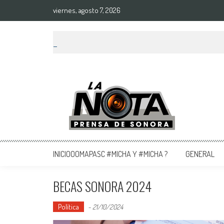
viernes, agosto 7, 2026
La Nota Prensa De Sonora
Noticias del día
INICIOOOMAPASC #MICHA Y #MICHA ?
GENERAL
BECAS SONORA 2024
Política
-
21/10/2024