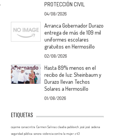
A
PROTECCIÓN CIVIL
04/08/2026
Arranca Gobernador Durazo
entrega de más de 109 mil
uniformes escolares
gratuitos en Hermosillo
02/08/2026
Hasta 89% menos en el
recibo de luz: Sheinbaum y
Durazo llevan Techos
Solares a Hermosillo
01/08/2026
ETIQUETAS
cajeme
canacintra
Carmen Salinas
claudia pablovich
josé josé
sedena
seguridad pública
sonora
violencia contra la mujer
z 43