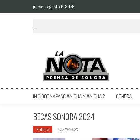
jueves, agosto 6, 2026
La Nota Prensa De Sonora
Noticias del día
INICIOOOMAPASC #MICHA Y #MICHA ?
GENERAL
BECAS SONORA 2024
Política
-
23/10/2024