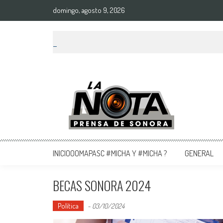
domingo, agosto 9, 2026
La Nota Prensa De Sonora
Noticias del día
INICIOOOMAPASC #MICHA Y #MICHA ?
GENERAL
BECAS SONORA 2024
Política
-
03/10/2024