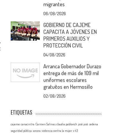
migrantes
06/08/2026
GOBIERNO DE CAJEME
CAPACITA A JÓVENES EN
PRIMEROS AUXILIOS Y
PROTECCIÓN CIVIL
C
04/08/2026
Arranca Gobernador Durazo
entrega de más de 109 mil
uniformes escolares
gratuitos en Hermosillo
02/08/2026
ETIQUETAS
cajeme
canacintra
Carmen Salinas
claudia pablovich
josé josé
sedena
seguridad pública
sonora
violencia contra la mujer
z 43