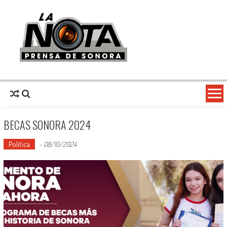
La Nota Prensa De Sonora
Noticias del día
BECAS SONORA 2024
Política
-
08/10/2024