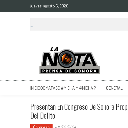
jueves, agosto 6, 2026
La Nota Prensa De Sonora
Noticias del día
INICIOOOMAPASC #MICHA Y #MICHA ?
GENERAL
Presentan En Congreso De Sonora Prop
Del Delito.
Congreso
-
14/02/2024