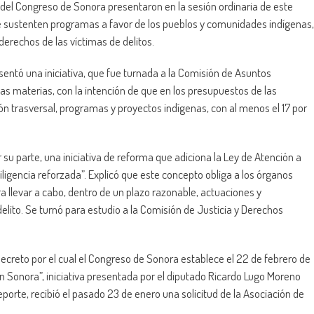
 del Congreso de Sonora presentaron en la sesión ordinaria de este
ue sustenten programas a favor de los pueblos y comunidades indígenas,
derechos de las víctimas de delitos.
sentó una iniciativa, que fue turnada a la Comisión de Asuntos
sas materias, con la intención de que en los presupuestos de las
ón trasversal, programas y proyectos indígenas, con al menos el 17 por
r su parte, una iniciativa de reforma que adiciona la Ley de Atención a
iligencia reforzada”. Explicó que este concepto obliga a los órganos
a llevar a cabo, dentro de un plazo razonable, actuaciones y
elito. Se turnó para estudio a la Comisión de Justicia y Derechos
ecreto por el cual el Congreso de Sonora establece el 22 de febrero de
n Sonora”, iniciativa presentada por el diputado Ricardo Lugo Moreno
orte, recibió el pasado 23 de enero una solicitud de la Asociación de
.