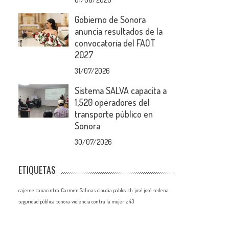
Gobierno de Sonora
anuncia resultados de la
convocatoria del FAOT
2027
31/07/2026
Sistema SALVA capacita a
1,520 operadores del
transporte público en
Sonora
30/07/2026
ETIQUETAS
cajeme
canacintra
Carmen Salinas
claudia pablovich
josé josé
sedena
seguridad pública
sonora
violencia contra la mujer
z 43