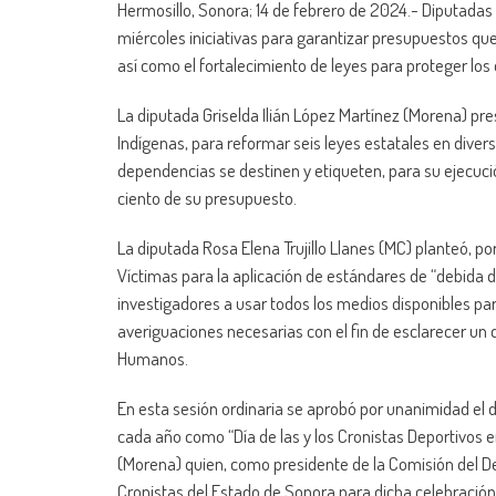
Hermosillo, Sonora; 14 de febrero de 2024.- Diputadas
miércoles iniciativas para garantizar presupuestos q
así como el fortalecimiento de leyes para proteger los 
La diputada Griselda Ilián López Martínez (Morena) pre
Indígenas, para reformar seis leyes estatales en diver
dependencias se destinen y etiqueten, para su ejecuci
ciento de su presupuesto.
La diputada Rosa Elena Trujillo Llanes (MC) planteó, po
Víctimas para la aplicación de estándares de “debida d
investigadores a usar todos los medios disponibles par
averiguaciones necesarias con el fin de esclarecer un d
Humanos.
En esta sesión ordinaria se aprobó por unanimidad el d
cada año como “Día de las y los Cronistas Deportivos e
(Morena) quien, como presidente de la Comisión del Dep
Cronistas del Estado de Sonora para dicha celebración