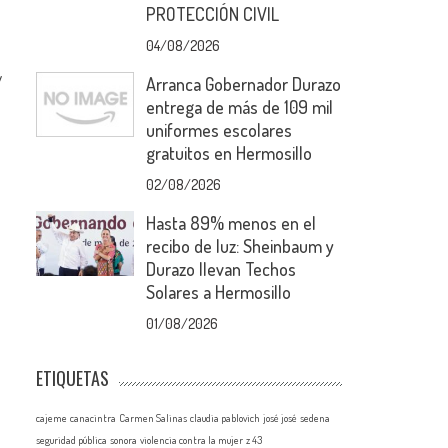
PROTECCIÓN CIVIL
04/08/2026
y
Arranca Gobernador Durazo
entrega de más de 109 mil
uniformes escolares
gratuitos en Hermosillo
02/08/2026
Hasta 89% menos en el
recibo de luz: Sheinbaum y
Durazo llevan Techos
Solares a Hermosillo
01/08/2026
ETIQUETAS
cajeme
canacintra
Carmen Salinas
claudia pablovich
josé josé
sedena
seguridad pública
sonora
violencia contra la mujer
z 43