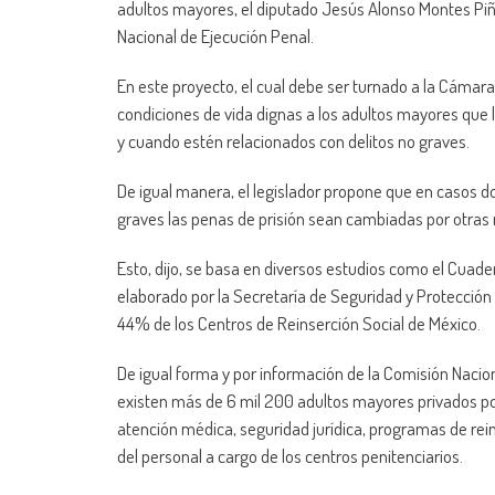
adultos mayores, el diputado Jesús Alonso Montes Piña
Nacional de Ejecución Penal.
En este proyecto, el cual debe ser turnado a la Cámar
condiciones de vida dignas a los adultos mayores que 
y cuando estén relacionados con delitos no graves.
De igual manera, el legislador propone que en casos
graves las penas de prisión sean cambiadas por otras
Esto, dijo, se basa en diversos estudios como el Cuad
elaborado por la Secretaría de Seguridad y Protección
44% de los Centros de Reinserción Social de México.
De igual forma y por información de la Comisión Naci
existen más de 6 mil 200 adultos mayores privados por
atención médica, seguridad jurídica, programas de rein
del personal a cargo de los centros penitenciarios.