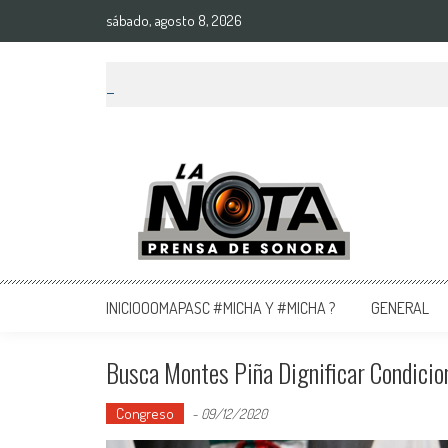
sábado, agosto 8, 2026
La Nota Prensa De Sonora
Noticias del día
INICIOOOMAPASC #MICHA Y #MICHA ?
GENERAL
Busca Montes Piña Dignificar Condicio
Congreso
-
09/12/2020