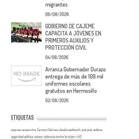
migrantes
06/08/2026
GOBIERNO DE CAJEME
CAPACITA A JÓVENES EN
PRIMEROS AUXILIOS Y
PROTECCIÓN CIVIL
04/08/2026
Arranca Gobernador Durazo
entrega de más de 109 mil
uniformes escolares
gratuitos en Hermosillo
02/08/2026
ETIQUETAS
cajeme
canacintra
Carmen Salinas
claudia pablovich
josé josé
sedena
seguridad pública
sonora
violencia contra la mujer
z 43