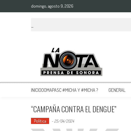
domingo, agosto 9, 2026
La Nota Prensa De Sonora
Noticias del día
INICIOOOMAPASC #MICHA Y #MICHA ?
GENERAL
“CAMPAÑA CONTRA EL DENGUE”
Política
-
25/04/2024