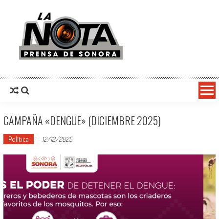
La Nota Prensa De Sonora
Noticias del día
CAMPAÑA «DENGUE» (DICIEMBRE 2025)
Política
-
12/12/2025