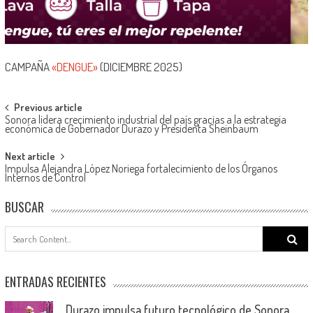
CAMPAÑA
«DENGUE»
(DICIEMBRE 2025)
Post
Previous article
Sonora lidera crecimiento industrial del país gracias a la estrategia
navigation
económica de Gobernador Durazo y Presidenta Sheinbaum
Next article
Impulsa Alejandra López Noriega fortalecimiento de los Órganos
Internos de Control
BUSCAR
Search
for:
ENTRADAS RECIENTES
Durazo impulsa futuro tecnológico de Sonora