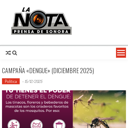
La Nota Prensa De Sonora
Noticias del día
CAMPAÑA «DENGUE» (DICIEMBRE 2025)
Política
-
15/12/2025