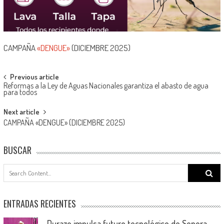
CAMPAÑA
«DENGUE»
(DICIEMBRE 2025)
Post
Previous article
Reformas a la Ley de Aguas Nacionales garantiza el abasto de agua
navigation
para todos
Next article
CAMPAÑA «DENGUE» (DICIEMBRE 2025)
BUSCAR
Search
for:
ENTRADAS RECIENTES
Durazo impulsa futuro tecnológico de Sonora