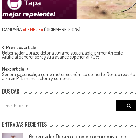
CAMPAÑA
«DENGUE»
(DICIEMBRE 2025)
Post
Previous article
Gobernador Durazo detona turismo sustentable; primer Arrecife
navigation
Artificial Sonorense registra avance superior al 70%
Next article
Sonora se consolida como motor económico del norte: Durazo reporta
alza en PIB, manufactura y comercio
BUSCAR
Search
for:
ENTRADAS RECIENTES
Gobernador Durazo cumple compromiso con