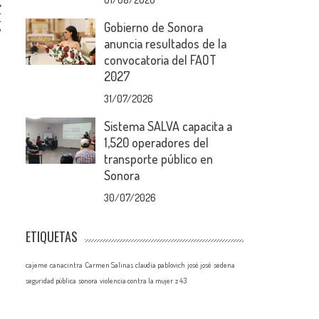
E
Gobierno de Sonora
A
anuncia resultados de la
convocatoria del FAOT
2027
31/07/2026
Sistema SALVA capacita a
1,520 operadores del
transporte público en
Sonora
30/07/2026
ETIQUETAS
cajeme
canacintra
Carmen Salinas
claudia pablovich
josé josé
sedena
seguridad pública
sonora
violencia contra la mujer
z 43