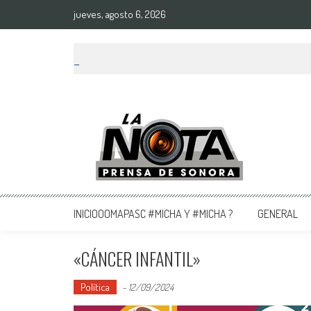
jueves, agosto 6, 2026
La Nota Prensa De Sonora
Noticias del día
INICIOOOMAPASC #MICHA Y #MICHA ?
GENERAL
«CÁNCER INFANTIL»
Política
-
12/09/2024