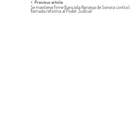
Post
Previous article
Se mantiene firme Bancada Naranja de Sonora contra 
llamada reforma al Poder Judicial
navigation