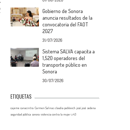
A
Gobierno de Sonora
E
anuncia resultados de la
convocatoria del FAOT
2027
31/07/2026
Sistema SALVA capacita a
1,520 operadores del
transporte público en
Sonora
30/07/2026
ETIQUETAS
cajeme
canacintra
Carmen Salinas
claudia pablovich
josé josé
sedena
seguridad pública
sonora
violencia contra la mujer
z 43