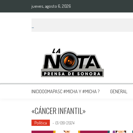
jueves, agosto 6, 2026
La Nota Prensa De Sonora
Noticias del día
INICIOOOMAPASC #MICHA Y #MICHA ?
GENERAL
«CÁNCER INFANTIL»
Política
-
13/09/2024