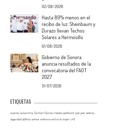
02/08/2026
Hasta 89% menos en el
recibo de luz: Sheinbaum y
Durazo llevan Techos
Solares a Hermosillo
01/08/2026
Gobierno de Sonora
anuncia resultados de la
convocatoria del FAOT
2027
31/07/2026
ETIQUETAS
cajeme
canacintra
Carmen Salinas
claudia pablovich
josé josé
sedena
seguridad pública
sonora
violencia contra la mujer
z 43