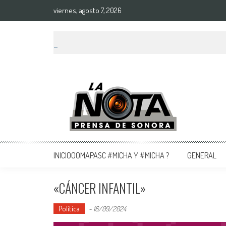
viernes, agosto 7, 2026
La Nota Prensa De Sonora
Noticias del día
INICIOOOMAPASC #MICHA Y #MICHA ?
GENERAL
«CÁNCER INFANTIL»
Política
-
16/09/2024