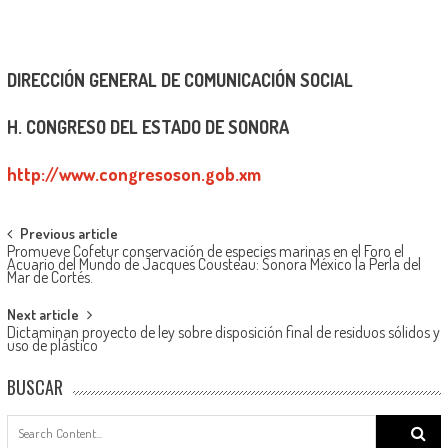
DIRECCIÓN GENERAL DE COMUNICACIÓN SOCIAL
H. CONGRESO DEL ESTADO DE SONORA
http://www.congresoson.gob.xm
Post
Previous article
Promueve Cofetur conservación de especies marinas en el Foro el
navigation
Acuario del Mundo de Jacques Cousteau: Sonora México la Perla del
Mar de Cortés.
Next article
Dictaminan proyecto de ley sobre disposición final de residuos sólidos y
uso de plástico
BUSCAR
Search
for: