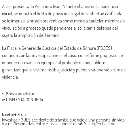
Al ser presentado Alejandro Iván “N” ante el Juez en la audiencia
inicial, se imputó el delito de privación ilegal de la libertad calificada,
se le impuso la prisión preventiva como medida cautelar, mientras la
vinculación a proceso quedó pendiente al solicitar la defensa del
sujeto la ampliación del término.
La Fiscalía General de Justicia del Estado de Sonora (FGJES)
continúa con las investigaciones del caso, con el firme propósito de
imponer una sanción ejemplar al probable responsable, de
garantizar que la víctima reciba justicia y pueda vivir una vida libre de
violencia.
Post
Previous article
«EL ISM ESTÁ CONTIGO»
navigation
Next article
Investiga FGJES accidente de tránsito que dejó a una persona sin vida
y a dos lesionadas, entre ellos al conductor Siri Salido, en Cajeme