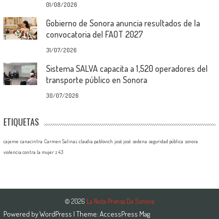
01/08/2026
Gobierno de Sonora anuncia resultados de la
convocatoria del FAOT 2027
31/07/2026
Sistema SALVA capacita a 1,520 operadores del
transporte público en Sonora
30/07/2026
ETIQUETAS
cajeme
canacintra
Carmen Salinas
claudia pablovich
josé josé
sedena
seguridad pública
sonora
violencia contra la mujer
z 43
© 2026
La Nota Prensa De Sonora
Powered by
WordPress
| Theme:
AccessPress Mag