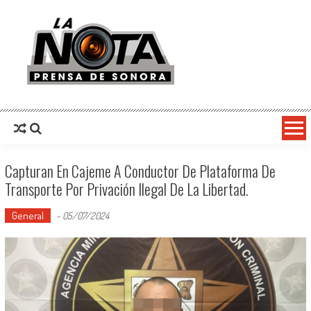
La Nota Prensa De Sonora
Noticias del día
Capturan En Cajeme A Conductor De Plataforma De
Transporte Por Privación Ilegal De La Libertad.
General
-
05/07/2024