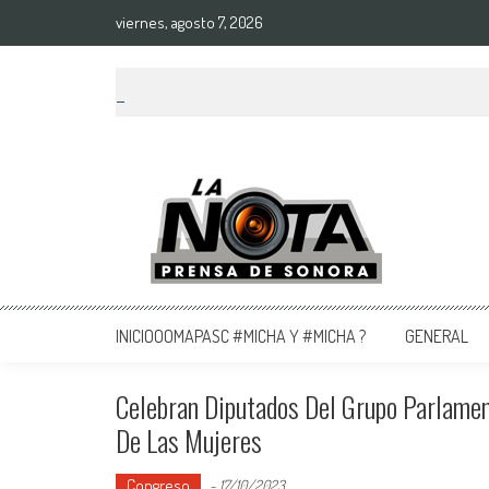
viernes, agosto 7, 2026
La Nota Prensa De Sonora
Noticias del día
INICIOOOMAPASC #MICHA Y #MICHA ?
GENERAL
Celebran Diputados Del Grupo Parlamen
De Las Mujeres
Congreso
-
17/10/2023