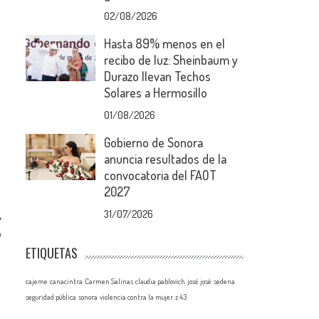
02/08/2026
Hasta 89% menos en el
recibo de luz: Sheinbaum y
Durazo llevan Techos
Solares a Hermosillo
01/08/2026
Gobierno de Sonora
anuncia resultados de la
convocatoria del FAOT
2027
31/07/2026
o
ETIQUETAS
cajeme
canacintra
Carmen Salinas
claudia pablovich
josé josé
sedena
seguridad pública
sonora
violencia contra la mujer
z 43