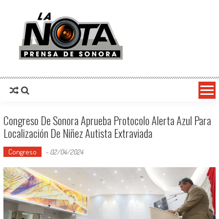
La Nota Prensa De Sonora
Noticias del día
Congreso De Sonora Aprueba Protocolo Alerta Azul Para
Localización De Niñez Autista Extraviada
Congreso
-
02/04/2024