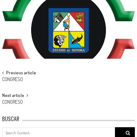
Post
Previous article
CONGRESO
navigation
Next article
CONGRESO
BUSCAR
Search
for: