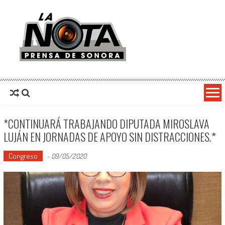
La Nota Prensa De Sonora
Noticias del día
*CONTINUARÁ TRABAJANDO DIPUTADA MIROSLAVA
LUJÁN EN JORNADAS DE APOYO SIN DISTRACCIONES.*
Congreso
-
09/05/2020