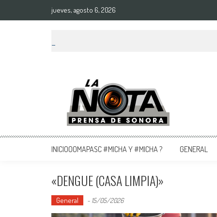
jueves, agosto 6, 2026
La Nota Prensa De Sonora
Noticias del día
INICIOOOMAPASC #MICHA Y #MICHA ?
GENERAL
«DENGUE (CASA LIMPIA)»
General
-
15/05/2026