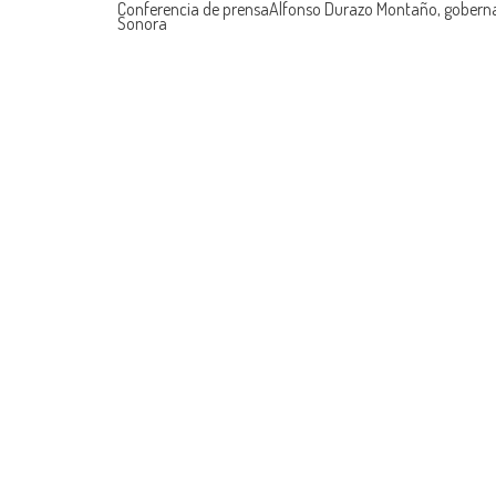
Conferencia de prensaAlfonso Durazo Montaño, gobern
Sonora
navigation