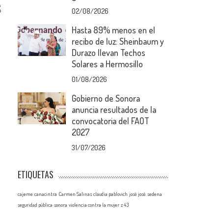
A
»
02/08/2026
Hasta 89% menos en el
recibo de luz: Sheinbaum y
Durazo llevan Techos
Solares a Hermosillo
01/08/2026
Gobierno de Sonora
anuncia resultados de la
convocatoria del FAOT
2027
31/07/2026
ETIQUETAS
cajeme
canacintra
Carmen Salinas
claudia pablovich
josé josé
sedena
seguridad pública
sonora
violencia contra la mujer
z 43