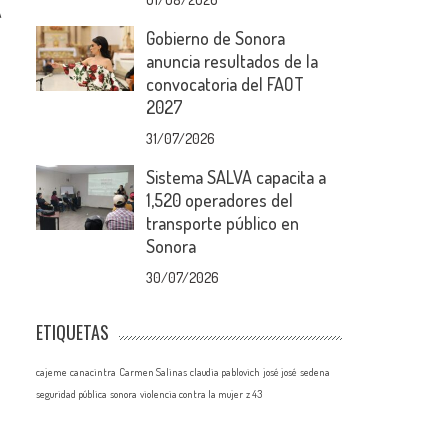
A
Gobierno de Sonora
anuncia resultados de la
convocatoria del FAOT
2027
31/07/2026
Sistema SALVA capacita a
1,520 operadores del
transporte público en
Sonora
30/07/2026
ETIQUETAS
cajeme
canacintra
Carmen Salinas
claudia pablovich
josé josé
sedena
seguridad pública
sonora
violencia contra la mujer
z 43