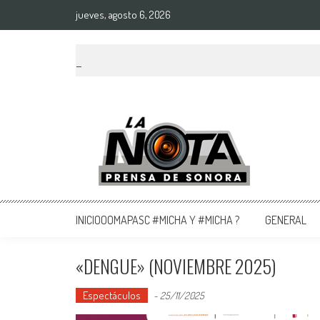
jueves, agosto 6, 2026
La Nota Prensa De Sonora
Noticias del día
INICIOOOMAPASC #MICHA Y #MICHA ?
GENERAL
«DENGUE» (NOVIEMBRE 2025)
Espectáculos
-
25/11/2025