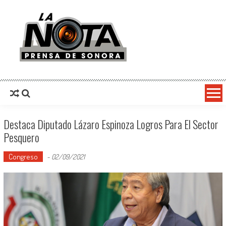
La Nota Prensa De Sonora
Noticias del día
Destaca Diputado Lázaro Espinoza Logros Para El Sector
Pesquero
Congreso
-
02/09/2021