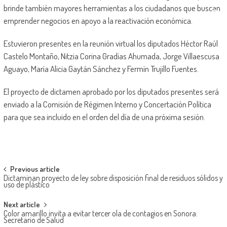
brinde también mayores herramientas a los ciudadanos que buscan
emprender negocios en apoyo a la reactivación económica.
Estuvieron presentes en la reunión virtual los diputados Héctor Raúl
Castelo Montaño, Nitzia Corina Gradías Ahumada, Jorge Villaescusa
Aguayo, María Alicia Gaytán Sánchez y Fermín Trujillo Fuentes.
El proyecto de dictamen aprobado por los diputados presentes será
enviado a la Comisión de Régimen Interno y Concertación Política
para que sea incluido en el orden del día de una próxima sesión.
Post
Previous article
Dictaminan proyecto de ley sobre disposición final de residuos sólidos y
navigation
uso de plástico
Next article
Color amarillo invita a evitar tercer ola de contagios en Sonora:
Secretario de Salud