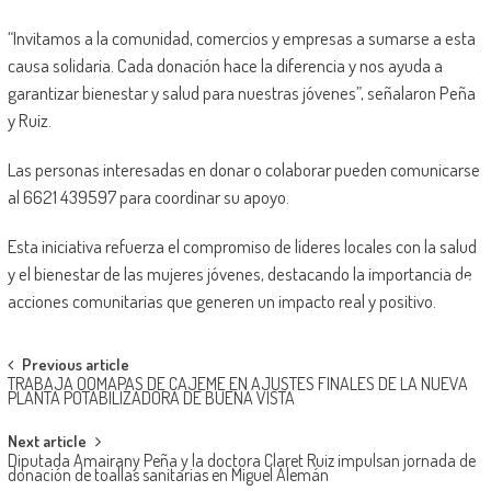
“Invitamos a la comunidad, comercios y empresas a sumarse a esta
causa solidaria. Cada donación hace la diferencia y nos ayuda a
garantizar bienestar y salud para nuestras jóvenes”, señalaron Peña
y Ruiz.
Las personas interesadas en donar o colaborar pueden comunicarse
al 6621 439597 para coordinar su apoyo.
Esta iniciativa refuerza el compromiso de líderes locales con la salud
y el bienestar de las mujeres jóvenes, destacando la importancia de
acciones comunitarias que generen un impacto real y positivo.
Post
Previous article
TRABAJA OOMAPAS DE CAJEME EN AJUSTES FINALES DE LA NUEVA
navigation
PLANTA POTABILIZADORA DE BUENA VISTA
Next article
Diputada Amairany Peña y la doctora Claret Ruiz impulsan jornada de
donación de toallas sanitarias en Miguel Alemán