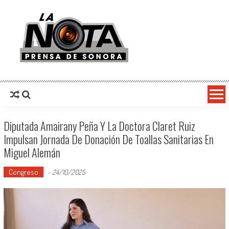
La Nota Prensa De Sonora
Noticias del día
Diputada Amairany Peña Y La Doctora Claret Ruiz
Impulsan Jornada De Donación De Toallas Sanitarias En
Miguel Alemán
Congreso
-
24/10/2025