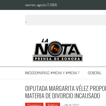
viernes, agosto 7, 2026
La Nota Prensa De Sonora
Noticias del día
INICIOOOMAPASC #MICHA Y #MICHA ?
GENERAL
DIPUTADA MARGARITA VÉLEZ PROPON
MATERIA DE DIVORCIO INCAUSADO
Congreso
Política
-
08/11/2022