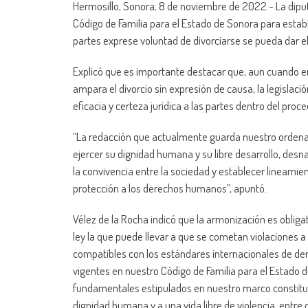
Hermosillo, Sonora; 8 de noviembre de 2022.- La dipu
Código de Familia para el Estado de Sonora para establ
partes exprese voluntad de divorciarse se pueda dar el 
Explicó que es importante destacar que, aun cuando en
ampara el divorcio sin expresión de causa, la legislaci
eficacia y certeza jurídica a las partes dentro del proc
“La redacción que actualmente guarda nuestro ordenami
ejercer su dignidad humana y su libre desarrollo, desnat
la convivencia entre la sociedad y establecer lineamie
protección a los derechos humanos”, apuntó.
Vélez de la Rocha indicó que la armonización es obliga
ley la que puede llevar a que se cometan violaciones
compatibles con los estándares internacionales de de
vigentes en nuestro Código de Familia para el Estado d
fundamentales estipulados en nuestro marco constitucio
dignidad humana y a una vida libre de violencia, entre o