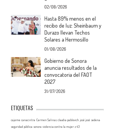
02/08/2026
Hasta 89% menos en el
recibo de luz: Sheinbaum y
Durazo llevan Techos
Solares a Hermosillo
01/08/2026
Gobierno de Sonora
anuncia resultados de la
convocatoria del FAOT
2027
31/07/2026
ETIQUETAS
cajeme
canacintra
Carmen Salinas
claudia pablovich
josé josé
sedena
seguridad pública
sonora
violencia contra la mujer
z 43