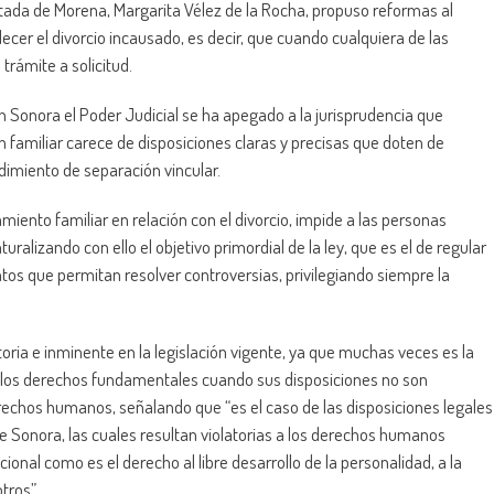
tada de Morena, Margarita Vélez de la Rocha, propuso reformas al
ecer el divorcio incausado, es decir, que cuando cualquiera de las
trámite a solicitud.
 Sonora el Poder Judicial se ha apegado a la jurisprudencia que
ón familiar carece de disposiciones claras y precisas que doten de
edimiento de separación vincular.
ento familiar en relación con el divorcio, impide a las personas
uralizando con ello el objetivo primordial de la ley, que es el de regular
ntos que permitan resolver controversias, privilegiando siempre la
toria e inminente en la legislación vigente, ya que muchas veces es la
 a los derechos fundamentales cuando sus disposiciones no son
rechos humanos, señalando que “es el caso de las disposiciones legales
e Sonora, las cuales resultan violatorias a los derechos humanos
nal como es el derecho al libre desarrollo de la personalidad, a la
tros”.