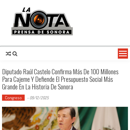
La Nota Prensa De Sonora
Noticias del día
Diputado Raúl Castelo Confirma Más De 100 Millones
Para Cajeme Y Defiende El Presupuesto Social Más
Grande En La Historia De Sonora
Congreso
-
09/12/2025