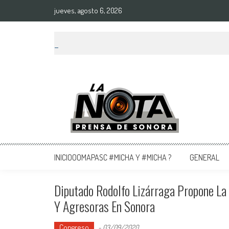
jueves, agosto 6, 2026
La Nota Prensa De Sonora
Noticias del día
INICIOOOMAPASC #MICHA Y #MICHA ?
GENERAL
Diputado Rodolfo Lizárraga Propone La
Y Agresoras En Sonora
Congreso
-
03/09/2020