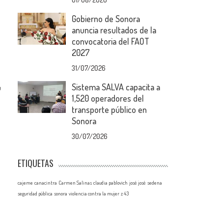
Gobierno de Sonora
anuncia resultados de la
convocatoria del FAOT
2027
31/07/2026
Sistema SALVA capacita a
u
1,520 operadores del
transporte público en
Sonora
30/07/2026
ETIQUETAS
cajeme
canacintra
Carmen Salinas
claudia pablovich
josé josé
sedena
seguridad pública
sonora
violencia contra la mujer
z 43