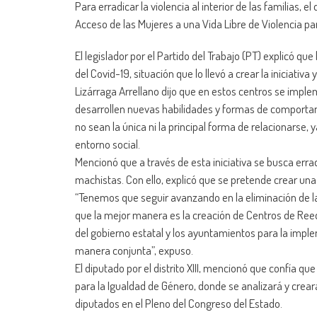
Para erradicar la violencia al interior de las familias, 
Acceso de las Mujeres a una Vida Libre de Violencia p
El legislador por el Partido del Trabajo (PT) explicó q
del Covid-19, situación que lo llevó a crear la iniciativ
Lizárraga Arrellano dijo que en estos centros se imp
desarrollen nuevas habilidades y formas de comportami
no sean la única ni la principal forma de relacionarse, y
entorno social.
Mencionó que a través de esta iniciativa se busca erradi
machistas. Con ello, explicó que se pretende crear u
“Tenemos que seguir avanzando en la eliminación de la 
que la mejor manera es la creación de Centros de Reed
del gobierno estatal y los ayuntamientos para la im
manera conjunta”, expuso.
El diputado por el distrito XIII, mencionó que confía qu
para la Igualdad de Género, donde se analizará y crear
diputados en el Pleno del Congreso del Estado.