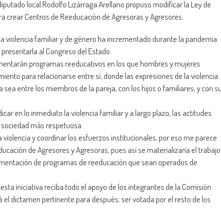
el diputado local Rodolfo Lizárraga Arellano propuso modificar la Ley de
ara crear Centros de Reeducación de Agresoras y Agresores.
ue la violencia familiar y de género ha incrementado durante la pandemia
a y presentarla al Congreso del Estado.
lementarán programas reeducativos en los que hombres y mujeres
ento para relacionarse entre sí, donde las expresiones de la violencia
a sea entre los miembros de la pareja, con los hijos o familiares, y con s
car en lo inmediato la violencia familiar y a largo plazo, las actitudes
na sociedad más respetuosa.
violencia y coordinar los esfuerzos institucionales, por eso me parece
ucación de Agresores y Agresoras, pues así se materializaría el trabajo
plementación de programas de reeducación que sean operados de
e esta iniciativa reciba todo el apoyo de los integrantes de la Comisión
á el dictamen pertinente para después, ser votada por el resto de los