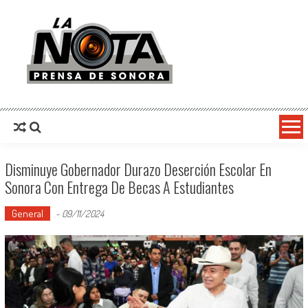
La Nota Prensa De Sonora
Noticias del día
Disminuye Gobernador Durazo Deserción Escolar En
Sonora Con Entrega De Becas A Estudiantes
General
-
09/11/2024