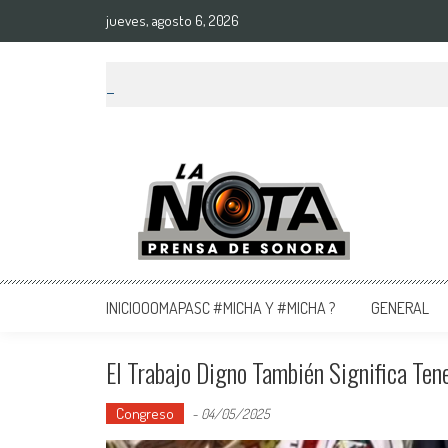
jueves, agosto 6, 2026
La Nota Prensa De Sonora
Noticias del día
INICIOOOMAPASC #MICHA Y #MICHA ?
GENERAL
El Trabajo Digno También Significa Ten
Congreso
-
04/05/2025