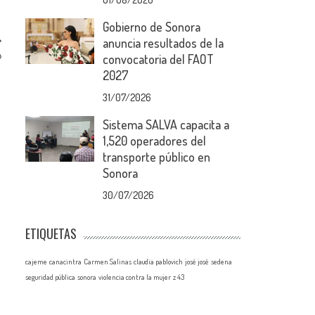
Gobierno de Sonora
anuncia resultados de la
»
convocatoria del FAOT
2027
31/07/2026
Sistema SALVA capacita a
1,520 operadores del
transporte público en
Sonora
30/07/2026
ETIQUETAS
cajeme
canacintra
Carmen Salinas
claudia pablovich
josé josé
sedena
seguridad pública
sonora
violencia contra la mujer
z 43