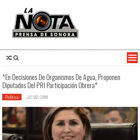
La Nota Prensa De Sonora
Noticias del día
*En Decisiones De Organismos De Agua, Proponen
Diputados Del PRI Participación Obrera*
Política
-
22/02/2019