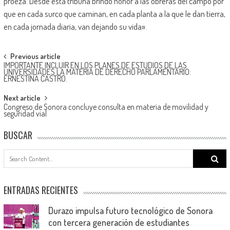
proeza. Desde esta tribuna brindo honor a las obreras del campo por
que en cada surco que caminan, en cada planta a la que le dan tierra,
en cada jornada diaria, van dejando su vida».
Post
Previous article
IMPORTANTE INCLUIR EN LOS PLANES DE ESTUDIOS DE LAS
navigation
UNIVERSIDADES LA MATERIA DE DERECHO PARLAMENTARIO:
ERNESTINA CASTRO.
Next article
Congreso de Sonora concluye consulta en materia de movilidad y
seguridad vial
BUSCAR
Search
for:
ENTRADAS RECIENTES
Durazo impulsa futuro tecnológico de Sonora
con tercera generación de estudiantes