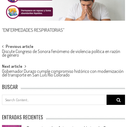
“ENFERMEDADES RESPIRATORIAS”
Post
Previous article
Discute Congreso de Sonora fenómeno de violencia política en razón
navigation
de género
Next article
Gobernador Durazo cumple compromiso histórico con modernización
del transporte en San Luis Río Colorado
BUSCAR
Search
for:
ENTRADAS RECIENTES