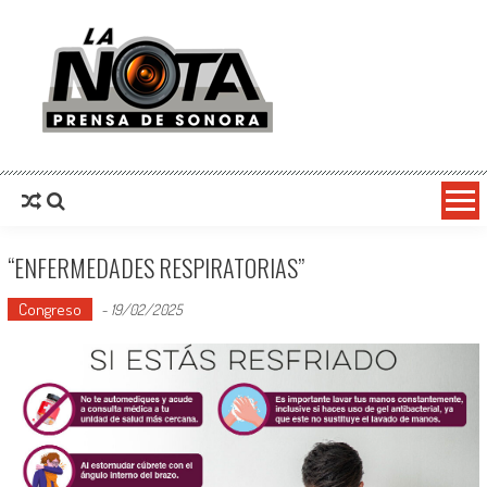
La Nota Prensa De Sonora
Noticias del día
“ENFERMEDADES RESPIRATORIAS”
Congreso
-
19/02/2025