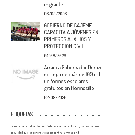
a
migrantes
06/08/2026
GOBIERNO DE CAJEME
CAPACITA A JÓVENES EN
PRIMEROS AUXILIOS Y
PROTECCIÓN CIVIL
04/08/2026
Arranca Gobernador Durazo
entrega de más de 109 mil
uniformes escolares
gratuitos en Hermosillo
02/08/2026
ETIQUETAS
cajeme
canacintra
Carmen Salinas
claudia pablovich
josé josé
sedena
seguridad pública
sonora
violencia contra la mujer
z 43