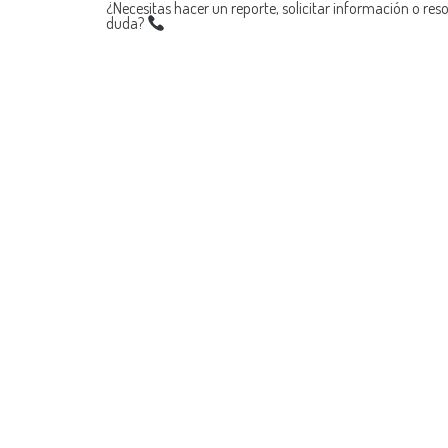
¿Necesitas hacer un reporte, solicitar información o res
duda?
navigation