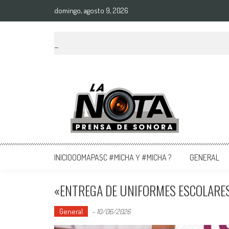
domingo, agosto 9, 2026
La Nota Prensa De Sonora
Noticias del día
INICIOOOMAPASC #MICHA Y #MICHA ?
GENERAL
«ENTREGA DE UNIFORMES ESCOLARE
General
-
10/06/2026