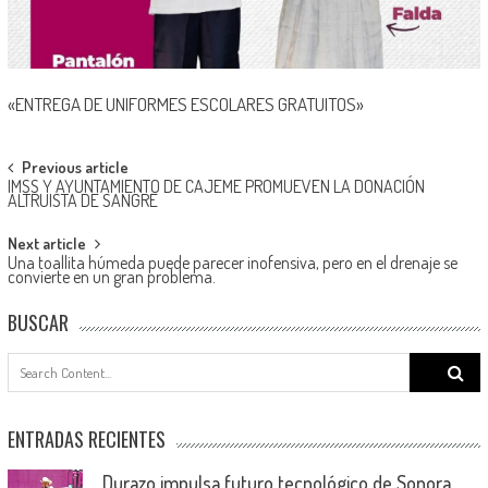
«ENTREGA DE UNIFORMES ESCOLARES GRATUITOS»
Post
Previous article
IMSS Y AYUNTAMIENTO DE CAJEME PROMUEVEN LA DONACIÓN
navigation
ALTRUISTA DE SANGRE
Next article
Una toallita húmeda puede parecer inofensiva, pero en el drenaje se
convierte en un gran problema.
BUSCAR
Search
for:
ENTRADAS RECIENTES
Durazo impulsa futuro tecnológico de Sonora