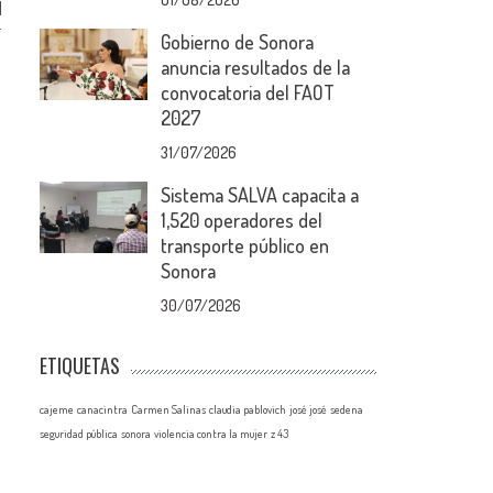
l
.
Gobierno de Sonora
anuncia resultados de la
convocatoria del FAOT
2027
31/07/2026
Sistema SALVA capacita a
1,520 operadores del
transporte público en
Sonora
30/07/2026
ETIQUETAS
cajeme
canacintra
Carmen Salinas
claudia pablovich
josé josé
sedena
seguridad pública
sonora
violencia contra la mujer
z 43