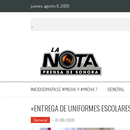
jueves, agosto 6, 2026
La Nota Prensa De Sonora
Noticias del día
INICIOOOMAPASC #MICHA Y #MICHA ?
GENERAL
«ENTREGA DE UNIFORMES ESCOLARE
General
-
15/06/2026