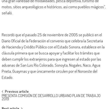
una gran variedad de modalidades, pesca deportiva, turismo de
motos, sitios arqueológicos e históricos, así como pueblos mágicos”,
señaló.
Recordó que el pasado 25 de noviembre de 2005 se publicó en el
Diario Oficial de la Federación el convenio que celebra la Secretaría
de Hacienda y Crédito Público con el Estado Sonora, establece en la
cláusula primera que se busca apoyar y facilitar los trámites que
deben cumplir los extranjeros para que ingresen al estado por las
aduanas de San Luis Río Colorado, Sonoyta, Nogales, Naco, Agua
Prieta, Guaymas y que únicamente circulen por el Noroeste del
Estado.
Post
Previous article
PRESENTA COMISIÓN DE DESARROLLO URBANO PLAN DE TRABAJO
navigation
2019
Next article