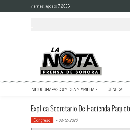
viernes, agosto 7, 2026
La Nota Prensa De Sonora
Noticias del día
INICIOOOMAPASC #MICHA Y #MICHA ?
GENERAL
Explica Secretario De Hacienda Paque
Congreso
-
09/12/2020