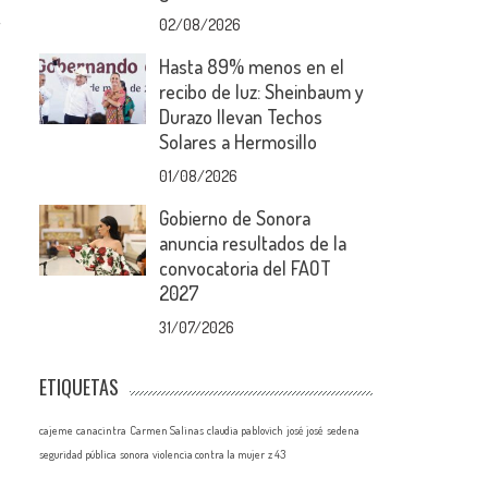
y
02/08/2026
Hasta 89% menos en el
recibo de luz: Sheinbaum y
Durazo llevan Techos
Solares a Hermosillo
01/08/2026
Gobierno de Sonora
anuncia resultados de la
convocatoria del FAOT
2027
31/07/2026
ETIQUETAS
cajeme
canacintra
Carmen Salinas
claudia pablovich
josé josé
sedena
seguridad pública
sonora
violencia contra la mujer
z 43