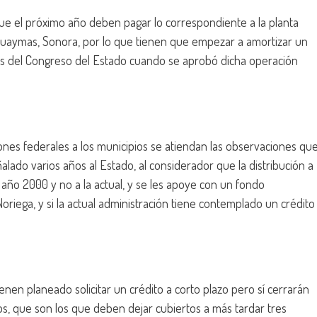
ue el próximo año deben pagar lo correspondiente a la planta
Guaymas, Sonora, por lo que tienen que empezar a amortizar un
ivos del Congreso del Estado cuando se aprobó dicha operación
iones federales a los municipios se atiendan las observaciones qu
ñalado varios años al Estado, al considerador que la distribución a
 año 2000 y no a la actual, y se les apoye con un fondo
Noriega, y si la actual administración tiene contemplado un crédito
enen planeado solicitar un crédito a corto plazo pero sí cerrarán
s, que son los que deben dejar cubiertos a más tardar tres