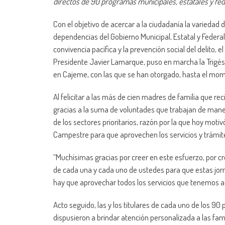
directos de 90 programas municipales, estatales y fe
Con el objetivo de acercar a la ciudadanía la variedad 
dependencias del Gobierno Municipal, Estatal y Federal,
convivencia pacífica y la prevención social del delito, 
Presidente Javier Lamarque, puso en marcha la Trigési
en Cajeme, con las que se han otorgado, hasta el mom
Al felicitar a las más de cien madres de familia que re
gracias a la suma de voluntades que trabajan de maner
de los sectores prioritarios, razón por la que hoy motiv
Campestre para que aprovechen los servicios y trámit
“Muchísimas gracias por creer en este esfuerzo, por c
de cada una y cada uno de ustedes para que estas jorn
hay que aprovechar todos los servicios que tenemos aq
Acto seguido, las y los titulares de cada uno de los 9
dispusieron a brindar atención personalizada a las fam