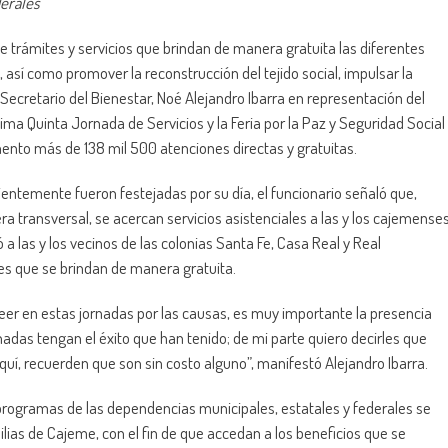
derales
de trámites y servicios que brindan de manera gratuita las diferentes
 así como promover la reconstrucción del tejido social, impulsar la
el Secretario del Bienestar, Noé Alejandro Ibarra en representación del
ma Quinta Jornada de Servicios y la Feria por la Paz y Seguridad Social
ento más de 138 mil 500 atenciones directas y gratuitas.
cientemente fueron festejadas por su día, el funcionario señaló que,
a transversal, se acercan servicios asistenciales a las y los cajemense
ó a las y los vecinos de las colonias Santa Fe, Casa Real y Real
es que se brindan de manera gratuita.
reer en estas jornadas por las causas, es muy importante la presencia
adas tengan el éxito que han tenido; de mi parte quiero decirles que
uí, recuerden que son sin costo alguno”, manifestó Alejandro Ibarra.
0 programas de las dependencias municipales, estatales y federales se
ilias de Cajeme, con el fin de que accedan a los beneficios que se