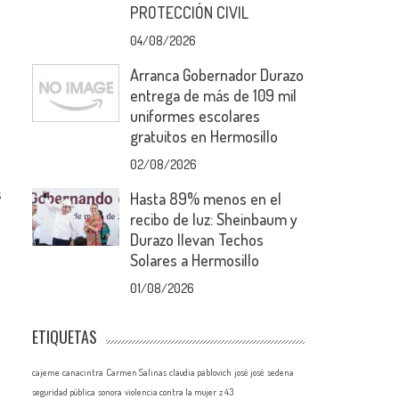
PROTECCIÓN CIVIL
04/08/2026
Arranca Gobernador Durazo
entrega de más de 109 mil
uniformes escolares
gratuitos en Hermosillo
02/08/2026
s
Hasta 89% menos en el
recibo de luz: Sheinbaum y
Durazo llevan Techos
Solares a Hermosillo
01/08/2026
ETIQUETAS
cajeme
canacintra
Carmen Salinas
claudia pablovich
josé josé
sedena
seguridad pública
sonora
violencia contra la mujer
z 43