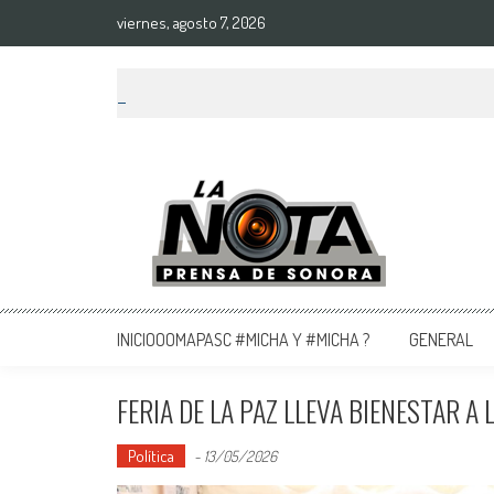
viernes, agosto 7, 2026
La Nota Prensa De Sonora
Noticias del día
INICIOOOMAPASC #MICHA Y #MICHA ?
GENERAL
FERIA DE LA PAZ LLEVA BIENESTAR A 
Política
-
13/05/2026